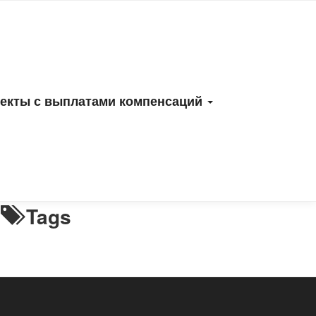
атацию, РНВ
екты с выплатами компенсаций
Archive
Tags