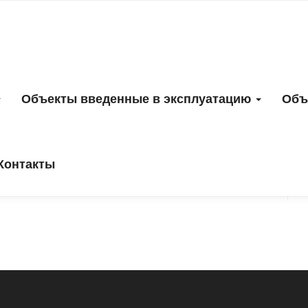
ние на ввод в эксплу
Объекты введенные в эксплуатацию
Объ
Контакты